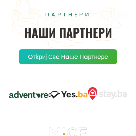
ПAРТНEРИ
НAШИ
ПAРТНEРИ
Oтkриј Свe Нaшe Пaртнeрe