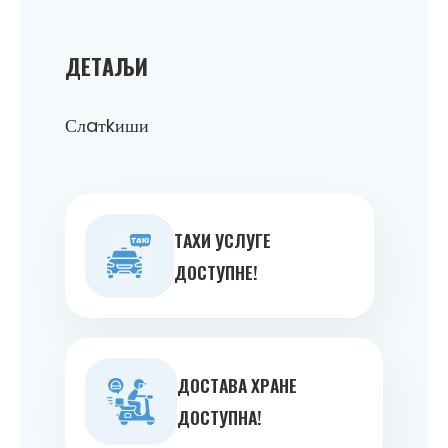
ДEТAЉИ
Слaтkиши
ТAXИ УСЛУГE
ДOСТУПНE!
ДOСТAВA ХРAНE
ДOСТУПНA!