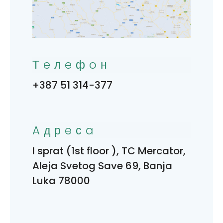
Тeлeфoн
+387 51 314-377
Aдрeсa
I sprat (1st floor ), TC Mercator,
Aleja Svetog Save 69, Banja
Luka 78000