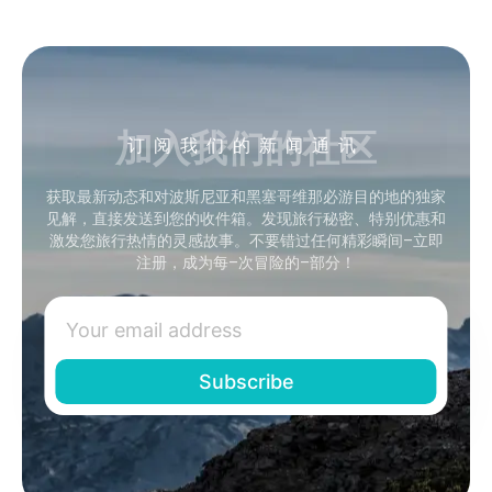
加入我们的社区
订阅我们的新闻通讯
获取最新动态和对波斯尼亚和黑塞哥维那必游目的地的独家
见解，直接发送到您的收件箱。发现旅行秘密、特别优惠和
激发您旅行热情的灵感故事。不要错过任何精彩瞬间–立即
注册，成为每–次冒险的–部分！