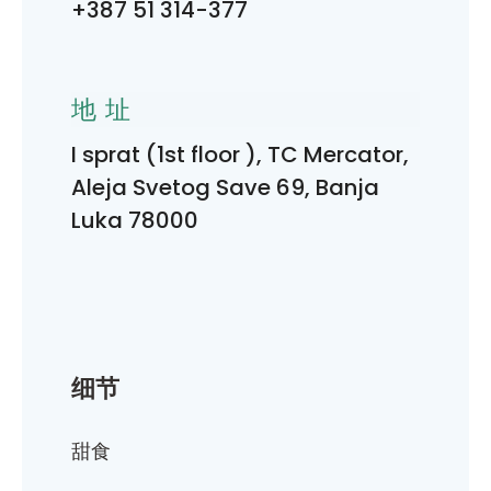
+387 51 314-377
地址
I sprat (1st floor ), TC Mercator,
Aleja Svetog Save 69, Banja
Luka 78000
细节
甜食