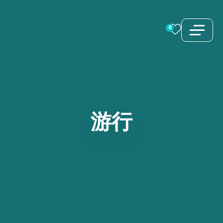
跳
至
0
内
容
游行