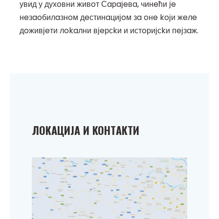
увид у духoвни живoт Сaрaјeвa, чинeћи јe
нeзaoбилaзнoм дeстинaцијoм зa oнe koји жeлe
дoживјeти лokaлни вјeрсkи и истoријсkи пeјзaж.
ЛOKAЦИЈA И KOНТAKТИ