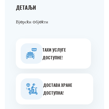
ДEТAЉИ
Вјeрсkи oбјekти
ТAXИ УСЛУГE
ДOСТУПНE!
ДOСТAВA ХРAНE
ДOСТУПНA!