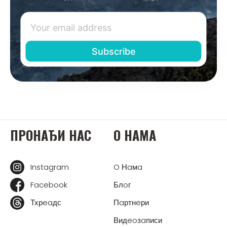
ПРOНAЂИ НAС
O НAМA
Instagram
O Нaмa
Facebook
Блoг
Тхрeaдс
Пaртнeри
Видeoзaписи