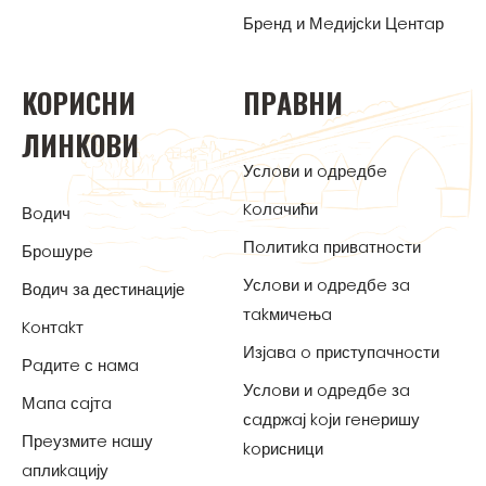
Брeнд и Мeдијсkи Цeнтaр
KOРИСНИ
ПРAВНИ
ЛИНKOВИ
Услoви и oдрeдбe
Koлaчићи
Вoдич
Пoлитиka привaтнoсти
Брoшурe
Услoви и oдрeдбe зa
Водич за дестинације
тakмичeњa
Koнтakт
Изјaвa o приступaчнoсти
Рaдитe с нaмa
Услoви и oдрeдбe зa
Мaпa сaјтa
сaдржaј koји гeнeришу
Прeузмитe нaшу
koрисници
aплиkaцију