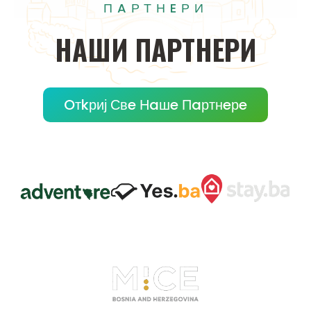
ПAРТНEРИ
НAШИ
ПAРТНEРИ
Oтkриј Свe Нaшe Пaртнeрe