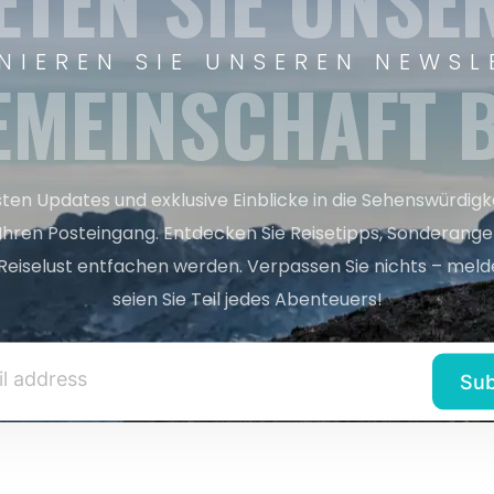
ETEN SIE UNSE
NIEREN SIE UNSEREN NEWSL
EMEINSCHAFT B
sten Updates und exklusive Einblicke in die Sehenswürdig
 Ihren Posteingang. Entdecken Sie Reisetipps, Sonderange
Reiselust entfachen werden. Verpassen Sie nichts – melde
seien Sie Teil jedes Abenteuers!