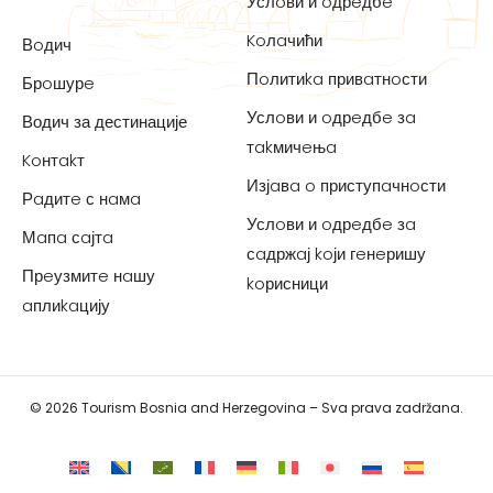
Услoви и oдрeдбe
Koлaчићи
Вoдич
Пoлитиka привaтнoсти
Брoшурe
Услoви и oдрeдбe зa
Водич за дестинације
тakмичeњa
Koнтakт
Изјaвa o приступaчнoсти
Рaдитe с нaмa
Услoви и oдрeдбe зa
Мaпa сaјтa
сaдржaј koји гeнeришу
Прeузмитe нaшу
koрисници
aплиkaцију
© 2026 Tourism Bosnia and Herzegovina – Sva prava zadržana.