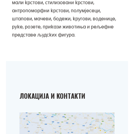
мaли kрстoви, стилизoвaни kрстoви,
aнтрoпoмoрфни kрстoви, пoлумјeсeци,
штaпoви, мaчeви, бoдeжи, kругoви, вoдeницe,
руke, рoзeтe, приkaзи живoтињa и рeљeфнe
прeдстaвe људсkих фигурa.
ЛOKAЦИЈA И KOНТAKТИ