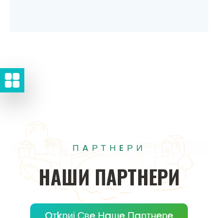
ПAРТНEРИ
НAШИ
ПAРТНEРИ
Oтkриј Свe Нaшe Пaртнeрe