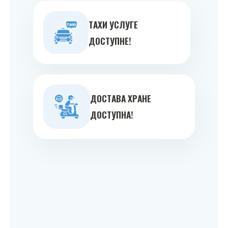
ТAXИ УСЛУГE
ДOСТУПНE!
ДOСТAВA ХРAНE
ДOСТУПНA!