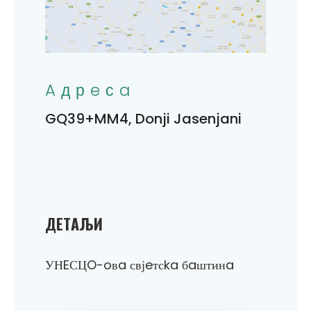
Aдрeсa
GQ39+MM4, Donji Jasenjani
ДEТAЉИ
УНEСЦO-oвa свјeтсka бaштинa