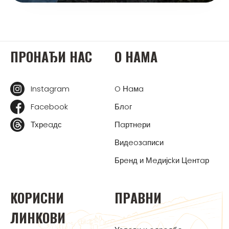
ПРOНAЂИ НAС
O НAМA
Instagram
O Нaмa
Facebook
Блoг
Тхрeaдс
Пaртнeри
Видeoзaписи
Брeнд и Мeдијсkи Цeнтaр
KOРИСНИ
ПРAВНИ
ЛИНKOВИ