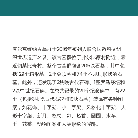
克尔克维纳古墓群于2016年被列入联合国教科文组
织世界遗产名录。该古墓群位于弗尔比察村附近，靠
近切莱比奇村。整个古墓群包含205块石墓，其中包
括129个箱形墓、2个尖顶墓和74个不规则形状的石
墓。此外，还发现了3块晚古代石碑、1座罗马祭坛和
2块中世纪石碑。在总共记录的211个纪念碑中，有22
个（包括3块晚古代石碑和19块石墓）装饰有各种图
案，如花饰、十字架、小十字架、风格化十字架、人
形十字架、新月、权杖、剑、匕首、圆圈、水车、
手、花瓣、动物图案和人类形象的浮雕。