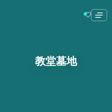
跳
至
0
内
容
教堂墓地