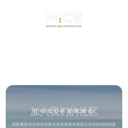
加入我们的社区
订阅我们的新闻通讯
获取最新动态和对波斯尼亚和黑塞哥维那必游目的地的独家