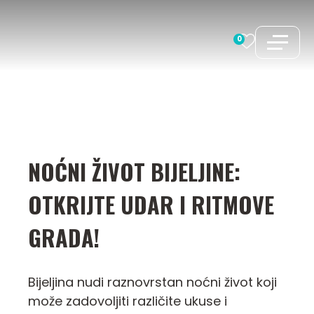
Preskoči
na
0
sadržaj
NOĆNI ŽIVOT BIJELJINE:
OTKRIJTE UDAR I RITMOVE
GRADA!
Bijeljina nudi raznovrstan noćni život koji
može zadovoljiti različite ukuse i