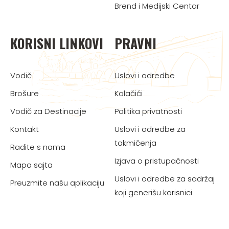
Brend i Medijski Centar
KORISNI LINKOVI
PRAVNI
Vodič
Uslovi i odredbe
Brošure
Kolačići
Vodič za Destinacije
Politika privatnosti
Kontakt
Uslovi i odredbe za
takmičenja
Radite s nama
Izjava o pristupačnosti
Mapa sajta
Uslovi i odredbe za sadržaj
Preuzmite našu aplikaciju
koji generišu korisnici