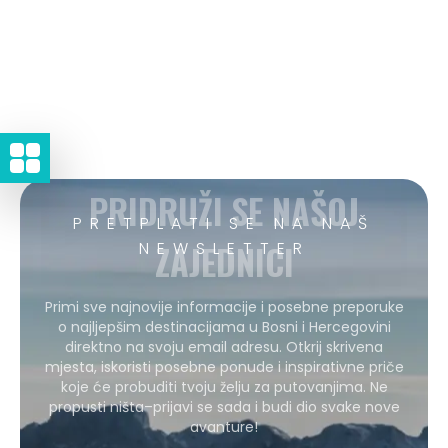
PRIDRUŽI SE NAŠOJ
PRETPLATI SE NA NAŠ
ZAJEDNICI
NEWSLETTER
Primi sve najnovije informacije i posebne preporuke
o najljepšim destinacijama u Bosni i Hercegovini
direktno na svoju email adresu. Otkrij skrivena
mjesta, iskoristi posebne ponude i inspirativne priče
koje će probuditi tvoju želju za putovanjima. Ne
propusti ništa–prijavi se sada i budi dio svake nove
avanture!