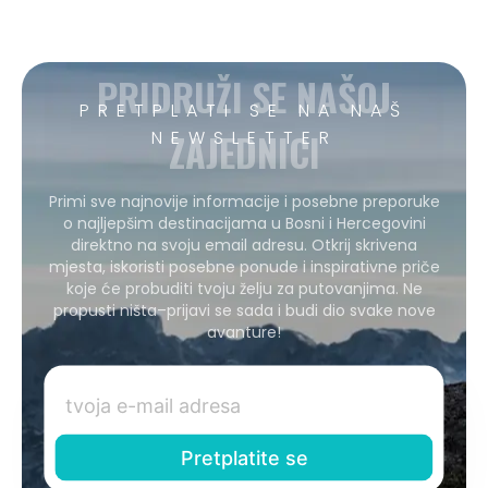
PRIDRUŽI SE NAŠOJ
PRETPLATI SE NA NAŠ
ZAJEDNICI
NEWSLETTER
Primi sve najnovije informacije i posebne preporuke
o najljepšim destinacijama u Bosni i Hercegovini
direktno na svoju email adresu. Otkrij skrivena
mjesta, iskoristi posebne ponude i inspirativne priče
koje će probuditi tvoju želju za putovanjima. Ne
propusti ništa–prijavi se sada i budi dio svake nove
avanture!