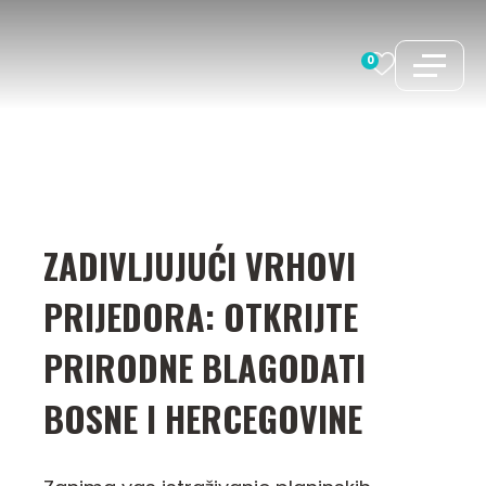
Preskoči
na
0
sadržaj
ZADIVLJUJUĆI VRHOVI
PRIJEDORA: OTKRIJTE
PRIRODNE BLAGODATI
BOSNE I HERCEGOVINE