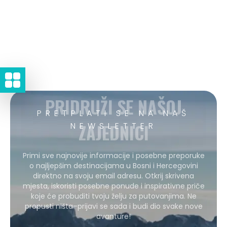
PRIDRUŽI SE NAŠOJ
PRETPLATI SE NA NAŠ
ZAJEDNICI
NEWSLETTER
Primi sve najnovije informacije i posebne preporuke
o najljepšim destinacijama u Bosni i Hercegovini
direktno na svoju email adresu. Otkrij skrivena
mjesta, iskoristi posebne ponude i inspirativne priče
koje će probuditi tvoju želju za putovanjima. Ne
propusti ništa–prijavi se sada i budi dio svake nove
avanture!