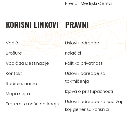
Brend i Medijski Centar
KORISNI LINKOVI
PRAVNI
Vodič
Uslovi i odredbe
Brošure
Kolačići
Vodič za Destinacije
Politika privatnosti
Kontakt
Uslovi i odredbe za
takmičenja
Radite s nama
Izjava o pristupačnosti
Mapa sajta
Uslovi i odredbe za sadržaj
Preuzmite našu aplikaciju
koji generišu korisnici