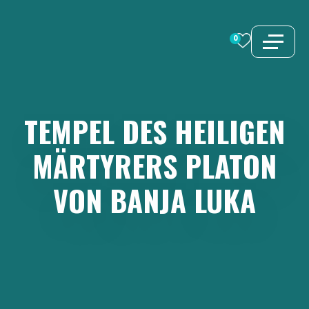
Zum
Inhalt
0
springen
TEMPEL
DES
HEILIGEN
MÄRTYRERS
PLATON
VON
BANJA
LUKA