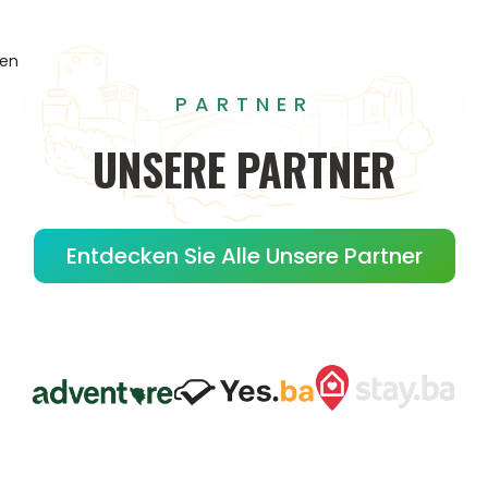
gen
PARTNER
UNSERE
PARTNER
Entdecken Sie Alle Unsere Partner