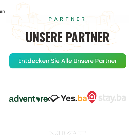
gen
PARTNER
UNSERE
PARTNER
Entdecken Sie Alle Unsere Partner