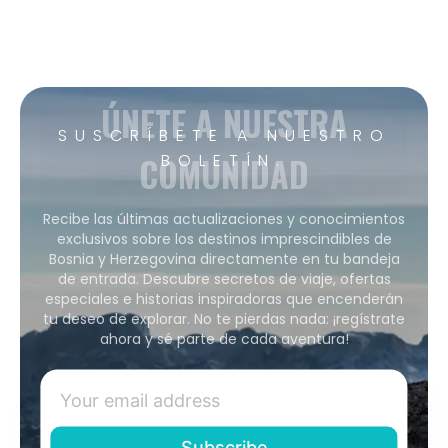
ÚNETE A NUESTRA
SUSCRÍBETE A NUESTRO
COMUNIDAD
BOLETÍN.
Recibe las últimas actualizaciones y conocimientos
exclusivos sobre los destinos imprescindibles de
Bosnia y Herzegovina directamente en tu bandeja
de entrada. Descubre secretos de viaje, ofertas
especiales e historias inspiradoras que encenderán
tu deseo de explorar. No te pierdas nada: ¡regístrate
ahora y sé parte de cada aventura!