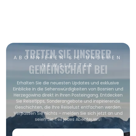
TRETEN SIE UNSERER
ABONNIEREN SIE UNSEREN
GEMEINSCHAFT BEI
NEWSLETTER
Erhalten Sie die neuesten Updates und exklusive
Einblicke in die Sehenswürdigkeiten von Bosnien und
Herzegowina direkt in Ihren Posteingang. Entdecken
Sie Reisetipps, Sonderangebote und inspirierende
Geschichten, die Ihre Reiselust entfachen werden.
Verpassen Sie nichts – melden Sie sich jetzt an und
seien Sie Teil jedes Abenteuers!