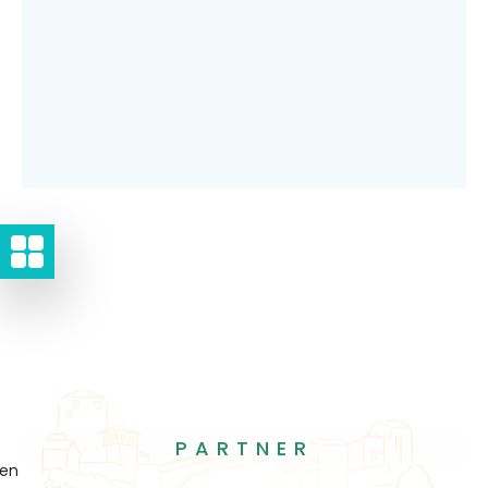
PARTNER
gen