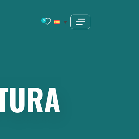
0
TURA