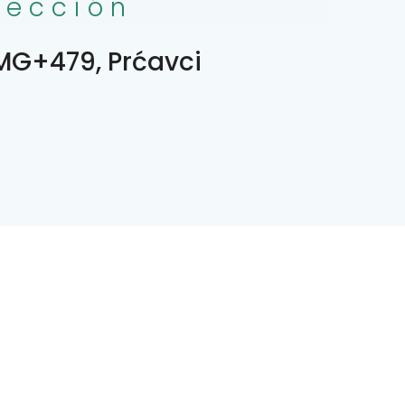
rección
G+479, Prćavci