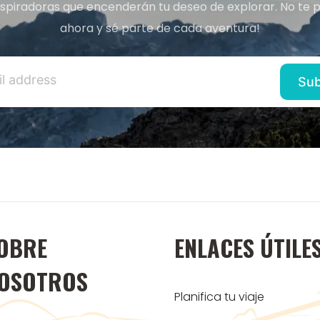
inspiradoras que encenderán tu deseo de explorar. No te p
ahora y sé parte de cada aventura!
OBRE
ENLACES ÚTILE
OSOTROS
Planifica tu viaje