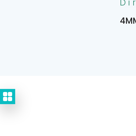
Di
4MM