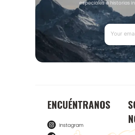
especiales e historias 
ENCUÉNTRANOS
S
N
Instagram