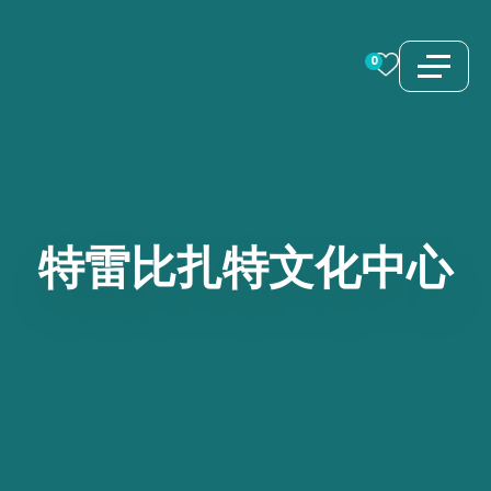
跳
至
0
内
容
特雷比扎特文化中心