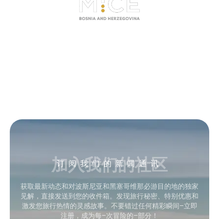
加入我们的社区
订阅我们的新闻通讯
获取最新动态和对波斯尼亚和黑塞哥维那必游目的地的独家
见解，直接发送到您的收件箱。发现旅行秘密、特别优惠和
激发您旅行热情的灵感故事。不要错过任何精彩瞬间–立即
注册，成为每–次冒险的–部分！