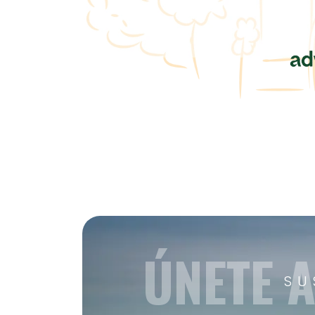
ÚNETE 
SU