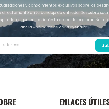
tualizaciones y conocimientos exclusivos sobre los desti
a directamente en tu bandeja de entrada. Descubre secret
inspiradoras que encenderán tu deseo de explorar. No te p
ahora y sé parte de cada aventura!
OBRE
ENLACES ÚTILE