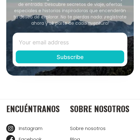
de entrada. Descubre secretos de viaje, ofertas
especiales e historias inspiradoras que encenderán
tu deseo de explorar. No te pierdas nada: ¡regístrate
ahora y sé parte de cada aventura!
ENCUÉNTRANOS
SOBRE NOSOTROS
Instagram
Sobre nosotros
Facebook
Blog