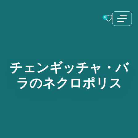
コ
ン
0
テ
ン
ツ
へ
ス
チェンギッチャ・バ
キ
ラのネクロポリス
ッ
プ