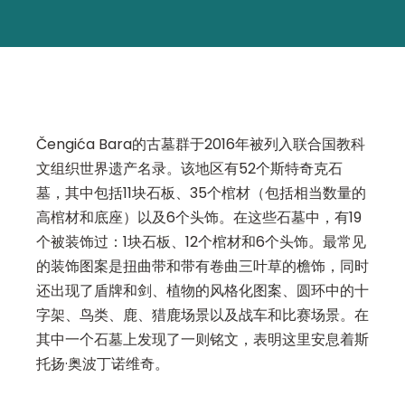
Čengića Bara的古墓群于2016年被列入联合国教科
文组织世界遗产名录。该地区有52个斯特奇克石
墓，其中包括11块石板、35个棺材（包括相当数量的
高棺材和底座）以及6个头饰。在这些石墓中，有19
个被装饰过：1块石板、12个棺材和6个头饰。最常见
的装饰图案是扭曲带和带有卷曲三叶草的檐饰，同时
还出现了盾牌和剑、植物的风格化图案、圆环中的十
字架、鸟类、鹿、猎鹿场景以及战车和比赛场景。在
其中一个石墓上发现了一则铭文，表明这里安息着斯
托扬·奥波丁诺维奇。