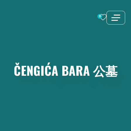
跳
至
0
内
容
ČENGIĆA
BARA
公墓