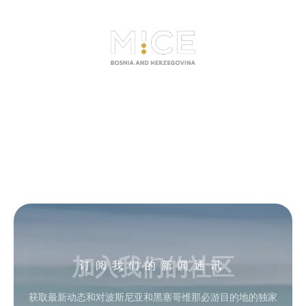
加入我们的社区
订阅我们的新闻通讯
获取最新动态和对波斯尼亚和黑塞哥维那必游目的地的独家