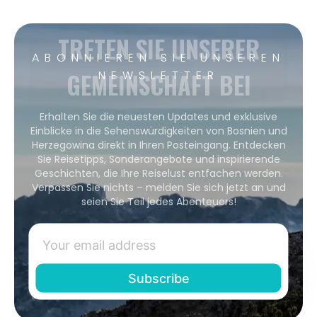
TRETEN SIE UNSERER
ABONNIEREN SIE UNSEREN
GEMEINSCHAFT BEI
NEWSLETTER
Erhalten Sie die neuesten Updates und exklusive
Einblicke in die Sehenswürdigkeiten von Bosnien und
Herzegowina direkt in Ihren Posteingang. Entdecken
Sie Reisetipps, Sonderangebote und inspirierende
Geschichten, die Ihre Reiselust entfachen werden.
Verpassen Sie nichts – melden Sie sich jetzt an und
seien Sie Teil jedes Abenteuers!