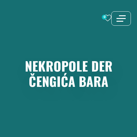
Zum
Inhalt
0
springen
NEKROPOLE
DER
ČENGIĆA
BARA