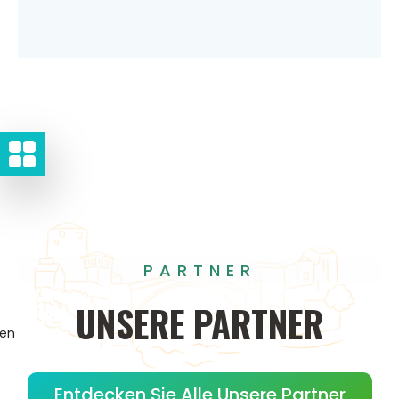
PARTNER
UNSERE
PARTNER
gen
Entdecken Sie Alle Unsere Partner