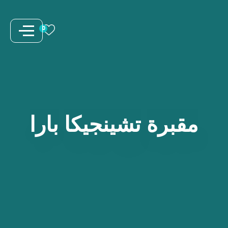
نتقل
لى
0
لمحتوى
مقبرة
تشينجيكا
بارا