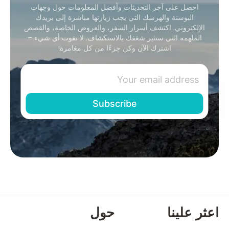
احصل على آخر التحديثات وأفضل المعلومات حول وجهات
البوسنة والهرسك التي يجب زيارتها مباشرة إلى بريدك
الإلكتروني. اكتشف أسرار السفر، والعروض الخاصة، والقصص
الملهمة التي ستثير شغفك بالاستكشاف. لا تفوت أي شيء –
اشترك الآن وكن جزءًا من كل مغامرة!
اعثر علينا
حول