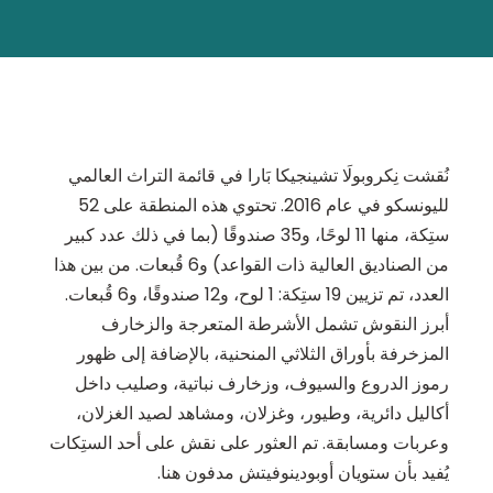
نُقشت نِكروبولَا تشينجيكا بَارا في قائمة التراث العالمي
لليونسكو في عام 2016. تحتوي هذه المنطقة على 52
ستِكة، منها 11 لوحًا، و35 صندوقًا (بما في ذلك عدد كبير
من الصناديق العالية ذات القواعد) و6 قُبعات. من بين هذا
العدد، تم تزيين 19 ستِكة: 1 لوح، و12 صندوقًا، و6 قُبعات.
أبرز النقوش تشمل الأشرطة المتعرجة والزخارف
المزخرفة بأوراق الثلاثي المنحنية، بالإضافة إلى ظهور
رموز الدروع والسيوف، وزخارف نباتية، وصليب داخل
أكاليل دائرية، وطيور، وغزلان، ومشاهد لصيد الغزلان،
وعربات ومسابقة. تم العثور على نقش على أحد الستِكات
يُفيد بأن ستويان أوبودينوفيتش مدفون هنا.