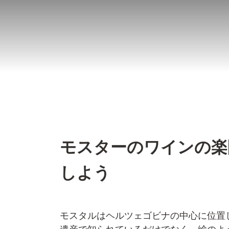
コ
ン
テ
ン
ツ
へ
ス
キ
ッ
モスターのワインの楽
プ
しよう
モスタルはヘルツェゴビナの中心に位置