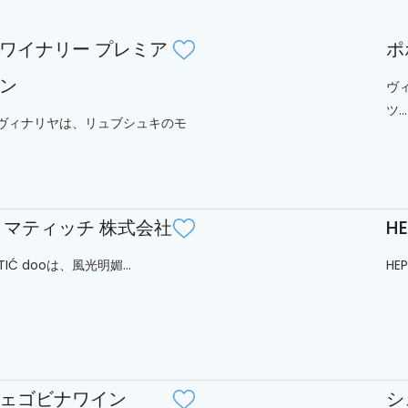
ワイナリー プレミア
ポ
ン
ヴ
ツ...
ヴィナリヤは、リュブシュキのモ
 マティッチ 株式会社
H
ATIĆ dooは、風光明媚...
HE
ェゴビナワイン
シ