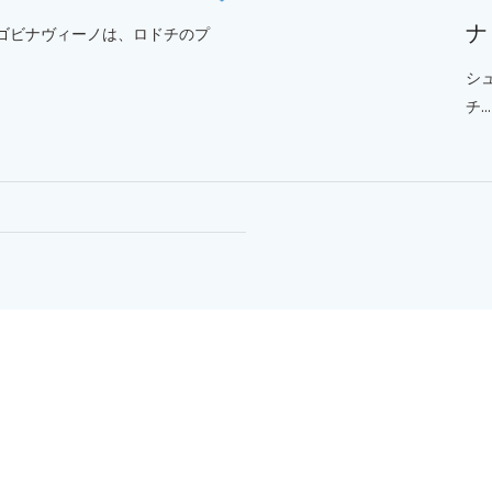
ナ
ゴビナヴィーノは、ロドチのプ
シ
チ...