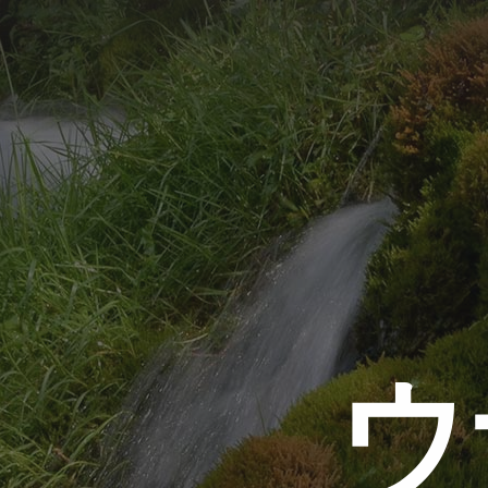
コ
ン
テ
ン
ツ
へ
ス
キ
ッ
プ
ウ