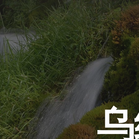
跳
至
内
容
乌