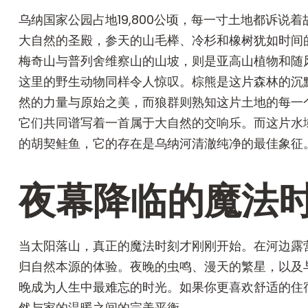
乌纳国家公园占地19,800公顷，每一寸土地都诉说
大自然的圣殿，参天的山毛榉、冷杉和橡树犹如时间
梅奇山与普列舍维察山的山坡，则是亚高山植物和随
这里的野生动物同样令人惊叹。棕熊是这片森林的沉
然的力量与原始之美，而狼群则熟知这片土地的每一个
它们共同谱写着一首属于大自然的交响乐。而这片水域
的胡契鲑鱼，它的存在是乌纳河清澈纯净的最佳象征
夜幕降临的魔法
当太阳落山，真正的魔法时刻才刚刚开始。在河边露
归自然本源的体验。夜晚的虫鸣、漫天的繁星，以及
晚成为人生中最难忘的时光。如果你更喜欢舒适的住
然与家的温暖之间的完美平衡。