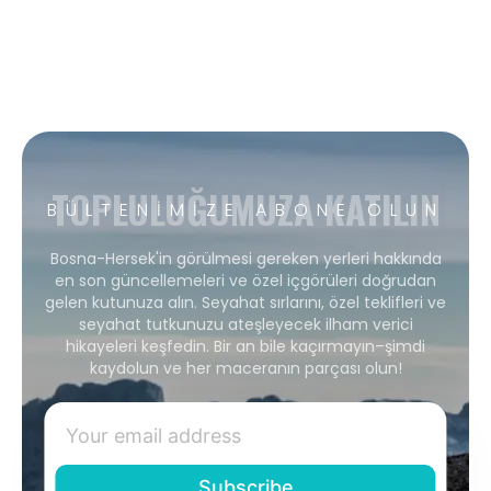
TOPLULUĞUMUZA KATILIN
BÜLTENIMIZE ABONE OLUN
Bosna-Hersek'in görülmesi gereken yerleri hakkında
en son güncellemeleri ve özel içgörüleri doğrudan
gelen kutunuza alın. Seyahat sırlarını, özel teklifleri ve
seyahat tutkunuzu ateşleyecek ilham verici
hikayeleri keşfedin. Bir an bile kaçırmayın–şimdi
kaydolun ve her maceranın parçası olun!