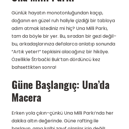
Günlük hayatın monotonluğundan kaçıp,
doğanın en güzel ruh haliyle çizdiği bir tabloya
adım atmak istediniz mi hiç? Una Milli Parkı,
tam da böyle bir yer. Bu, sıradan bir gezi değil–
bu, arkadaşlarınıza defalarca anlatıp sonunda
“Artık yeter!” tepkisini alacağınız bir hikâye.
Özellikle Štrbački Buk’tan dördüncü kez
bahsettikten sonra!
Güne Başlangıç: Una’da
Macera
Erken yola çıkın–çünkü Una Milli Parkı’nda her
dakika altın değerinde. Güne rafting ile
başlayın, ama kalbi zayıf olanlar için değil!