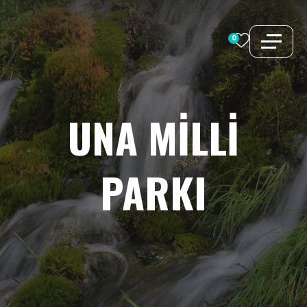
İçeriğe
atla
0
UNA
MILLI
PARKI