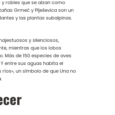
s y robles que se alzan como
tañas Grmeč y Plješevica son un
ntes y las plantas subalpinas.
majestuosos y silenciosos,
te, mientras que los lobos
to. Más de 150 especies de aves
 Y entre sus aguas habita el
 ríos», un símbolo de que Una no
.
ecer