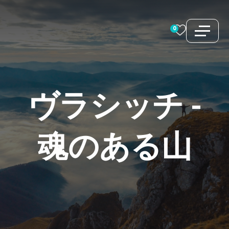
コ
ン
0
テ
ン
ツ
へ
ヴラシッチ
-
ス
キ
魂のある山
ッ
プ