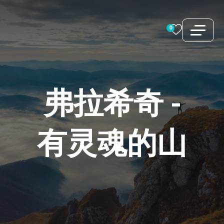
跳
至
0
内
容
弗拉希奇
-
有灵魂的山