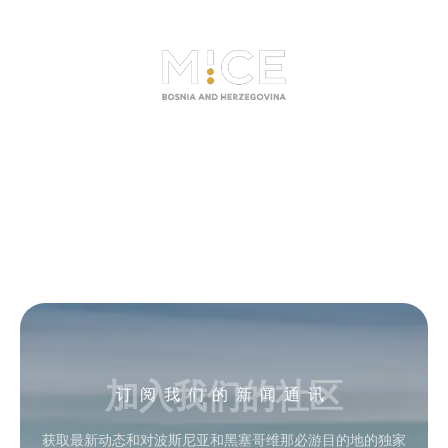
加入我们的社区
订阅我们的新闻通讯
获取最新动态和对波斯尼亚和黑塞哥维那必游目的地的独家