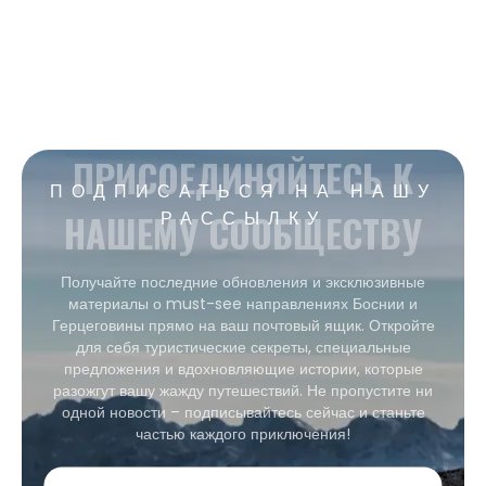
ПРИСОЕДИНЯЙТЕСЬ К
ПОДПИСАТЬСЯ НА НАШУ
НАШЕМУ СООБЩЕСТВУ
РАССЫЛКУ
Получайте последние обновления и эксклюзивные
материалы о must-see направлениях Боснии и
Герцеговины прямо на ваш почтовый ящик. Откройте
для себя туристические секреты, специальные
предложения и вдохновляющие истории, которые
разожгут вашу жажду путешествий. Не пропустите ни
одной новости – подписывайтесь сейчас и станьте
частью каждого приключения!