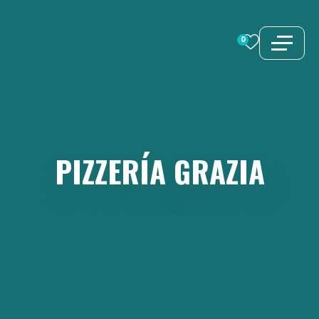
Saltar
al
0
contenido
PIZZERÍA
GRAZIA