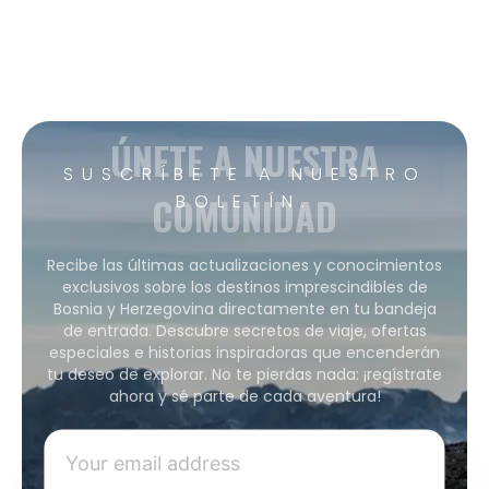
ÚNETE A NUESTRA
SUSCRÍBETE A NUESTRO
COMUNIDAD
BOLETÍN.
Recibe las últimas actualizaciones y conocimientos
exclusivos sobre los destinos imprescindibles de
Bosnia y Herzegovina directamente en tu bandeja
de entrada. Descubre secretos de viaje, ofertas
especiales e historias inspiradoras que encenderán
tu deseo de explorar. No te pierdas nada: ¡regístrate
ahora y sé parte de cada aventura!