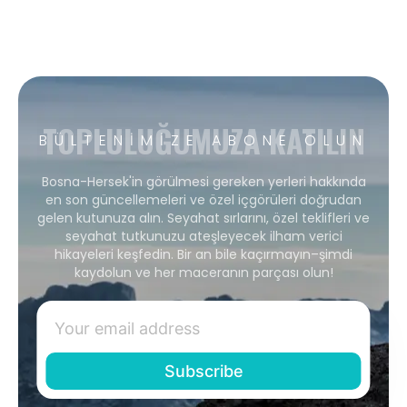
TOPLULUĞUMUZA KATILIN
BÜLTENIMIZE ABONE OLUN
Bosna-Hersek'in görülmesi gereken yerleri hakkında
en son güncellemeleri ve özel içgörüleri doğrudan
gelen kutunuza alın. Seyahat sırlarını, özel teklifleri ve
seyahat tutkunuzu ateşleyecek ilham verici
hikayeleri keşfedin. Bir an bile kaçırmayın–şimdi
kaydolun ve her maceranın parçası olun!