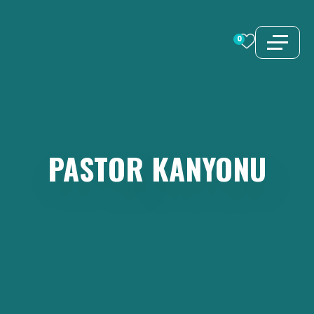
İçeriğe
atla
0
PASTOR
KANYONU