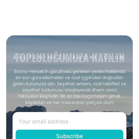
TOPLULUĞUMUZA KATILIN
BÜLTENIMIZE ABONE OLUN
Bosna-Hersek'in görülmesi gereken yerleri hakkında
en son güncellemeleri ve özel içgörüleri doğrudan
gelen kutunuza alın. Seyahat sırlarını, özel teklifleri ve
seyahat tutkunuzu ateşleyecek ilham verici
hikayeleri keşfedin. Bir an bile kaçırmayın–şimdi
kaydolun ve her maceranın parçası olun!