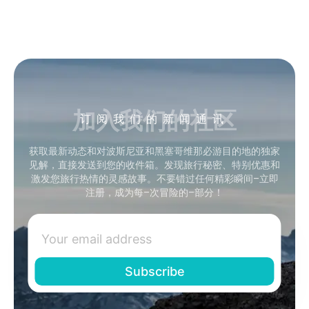
加入我们的社区
订阅我们的新闻通讯
获取最新动态和对波斯尼亚和黑塞哥维那必游目的地的独家
见解，直接发送到您的收件箱。发现旅行秘密、特别优惠和
激发您旅行热情的灵感故事。不要错过任何精彩瞬间–立即
注册，成为每–次冒险的–部分！