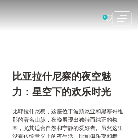
跳
至
0
内
容
比亚拉什尼察的夜空魅
力：星空下的欢乐时光
比耶拉什尼察，这座位于波斯尼亚和黑塞哥维
那的著名山脉，夜晚展现出独特而纯正的氛
围，尤其适合自然和宁静的爱好者。虽然这里
没有传统意义上的夜生活，比如俱乐部和舞