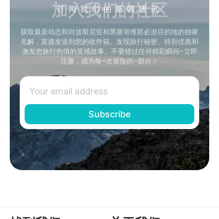
加入我们的社区
订阅我们的新闻通讯
获取最新动态和对波斯尼亚和黑塞哥维那必游目的地的独家
见解，直接发送到您的收件箱。发现旅行秘密、特别优惠和
激发您旅行热情的灵感故事。不要错过任何精彩瞬间–立即
注册，成为每–次冒险的–部分！