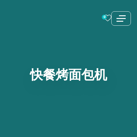
跳
至
0
内
容
快餐烤面包机