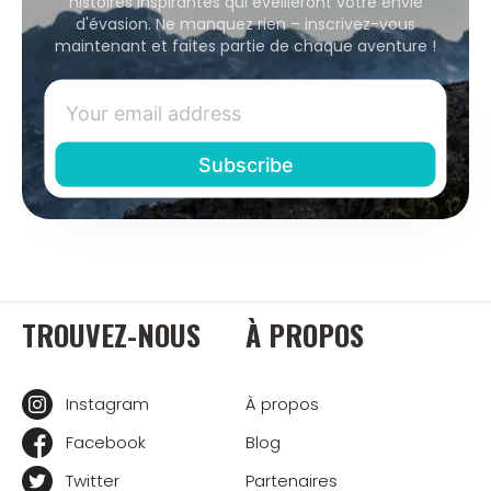
histoires inspirantes qui éveilleront votre envie
d'évasion. Ne manquez rien – inscrivez-vous
maintenant et faites partie de chaque aventure !
TROUVEZ-NOUS
À PROPOS
Instagram
À propos
Facebook
Blog
Twitter
Partenaires