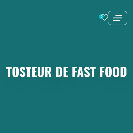
Aller
au
0
contenu
TOSTEUR
DE
FAST
FOOD