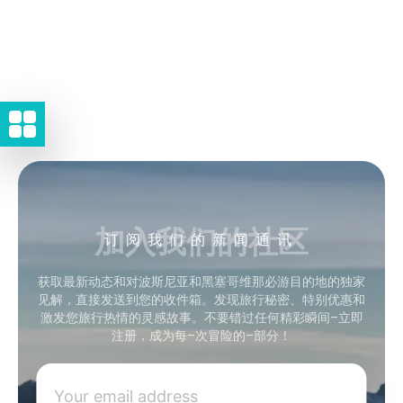
加入我们的社区
订阅我们的新闻通讯
获取最新动态和对波斯尼亚和黑塞哥维那必游目的地的独家
见解，直接发送到您的收件箱。发现旅行秘密、特别优惠和
激发您旅行热情的灵感故事。不要错过任何精彩瞬间–立即
注册，成为每–次冒险的–部分！