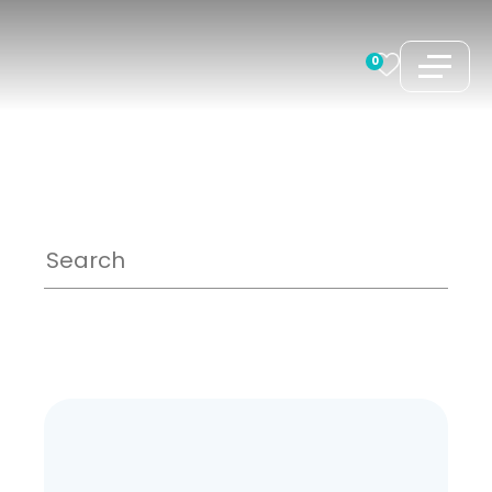
跳
至
0
内
容