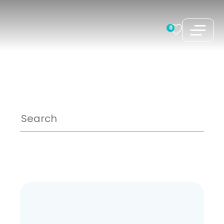
跳
至
0
内
容