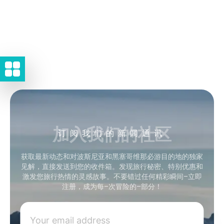
加入我们的社区
订阅我们的新闻通讯
获取最新动态和对波斯尼亚和黑塞哥维那必游目的地的独家
见解，直接发送到您的收件箱。发现旅行秘密、特别优惠和
激发您旅行热情的灵感故事。不要错过任何精彩瞬间–立即
注册，成为每–次冒险的–部分！