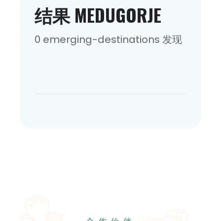
结果 MEDUGORJE
0 emerging-destinations 发现