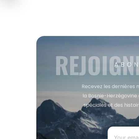
REJOIGN
ABON
Recevez les dernières m
la Bosnie-Herzégovine 
spéciales et des histoi