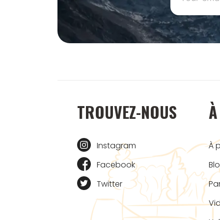
TROUVEZ-NOUS
À
Instagram
À 
Facebook
Bl
Twitter
Pa
Vi