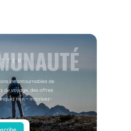
MMUNAUTÉ
ETTER
tions incontournables de
s de voyage, des offres
anquez rien – inscrivez-