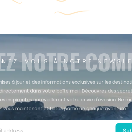
EZ NOTRE CO
NEZ-VOUS À NOTRE NEWSL
ises à jour et des informations exclusives sur les destina
directement dans votre boîte mail. Découvrez des secret
res inspirantes qui éveilleront votre envie d'évasion. Ne m
vous maintenant et faites partie de chaque aventure !