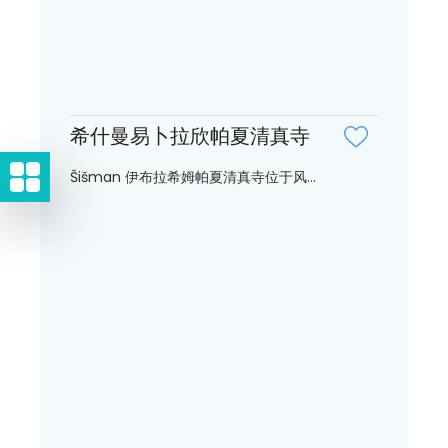
希什曼易卜拉欣帕夏清真寺
Šišman 伊布拉希姆帕夏清真寺位于风...