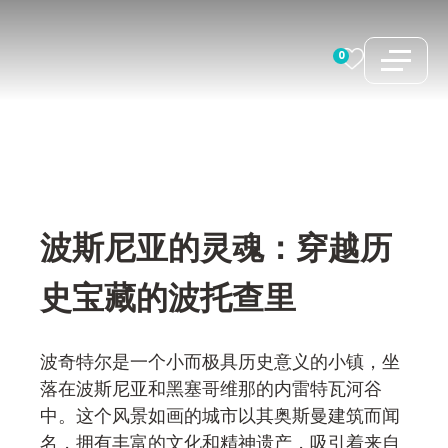
跳
至
0
内
容
波斯尼亚的灵魂：穿越历
史宝藏的波托查里
波奇特尔是一个小而极具历史意义的小镇，坐
落在波斯尼亚和黑塞哥维那的内雷特瓦河谷
中。这个风景如画的城市以其奥斯曼建筑而闻
名，拥有丰富的文化和精神遗产，吸引着来自