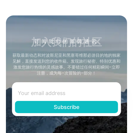
加入我们的社区
订阅我们的新闻通讯
获取最新动态和对波斯尼亚和黑塞哥维那必游目的地的独家
见解，直接发送到您的收件箱。发现旅行秘密、特别优惠和
激发您旅行热情的灵感故事。不要错过任何精彩瞬间–立即
注册，成为每–次冒险的–部分！