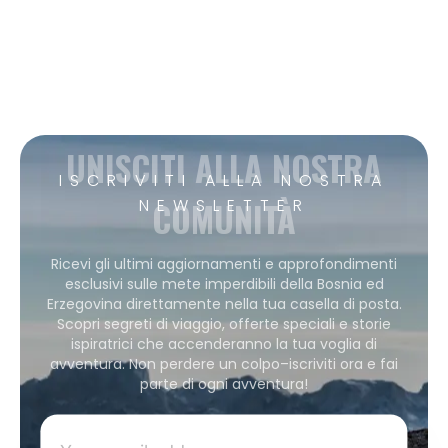
UNISCITI ALLA NOSTRA
ISCRIVITI ALLA NOSTRA
COMUNITÀ
NEWSLETTER
Ricevi gli ultimi aggiornamenti e approfondimenti
esclusivi sulle mete imperdibili della Bosnia ed
Erzegovina direttamente nella tua casella di posta.
Scopri segreti di viaggio, offerte speciali e storie
ispiratrici che accenderanno la tua voglia di
avventura. Non perdere un colpo–iscriviti ora e fai
parte di ogni avventura!