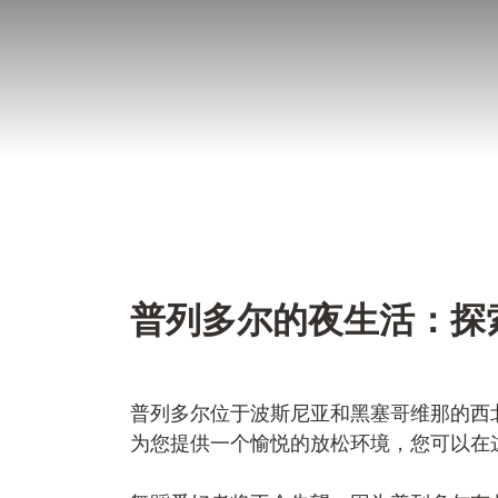
跳
至
内
容
普列多尔的夜生活：探
普列多尔位于波斯尼亚和黑塞哥维那的西
为您提供一个愉悦的放松环境，您可以在