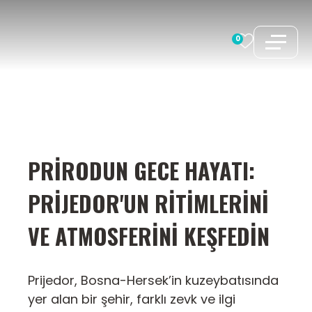
İçeriğe
atla
0
PRIRODUN GECE HAYATI:
PRIJEDOR'UN RITIMLERINI
VE ATMOSFERINI KEŞFEDIN
Prijedor, Bosna-Hersek’in kuzeybatısında
yer alan bir şehir, farklı zevk ve ilgi