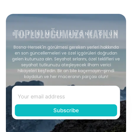
TOPLULUĞUMUZA KATILIN
BÜLTENIMIZE ABONE OLUN
Bosna-Hersek'in görülmesi gereken yerleri hakkında
en son güncellemeleri ve özel içgörüleri doğrudan
gelen kutunuza alın. Seyahat sırlarını, özel teklifleri ve
seyahat tutkunuzu ateşleyecek ilham verici
hikayeleri keşfedin. Bir an bile kaçırmayın–şimdi
kaydolun ve her maceranın parçası olun!