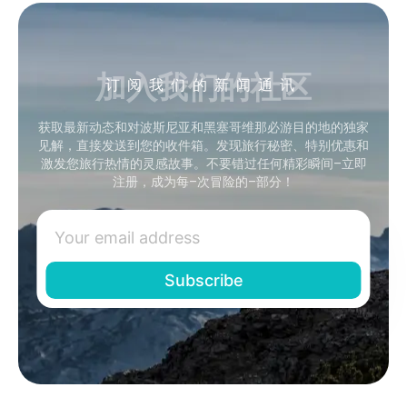
加入我们的社区
订阅我们的新闻通讯
获取最新动态和对波斯尼亚和黑塞哥维那必游目的地的独家
见解，直接发送到您的收件箱。发现旅行秘密、特别优惠和
激发您旅行热情的灵感故事。不要错过任何精彩瞬间–立即
注册，成为每–次冒险的–部分！