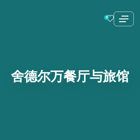
跳
至
0
内
容
舍德尔万餐厅与旅馆