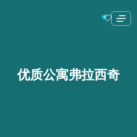
跳
至
0
内
容
优质公寓弗拉西奇