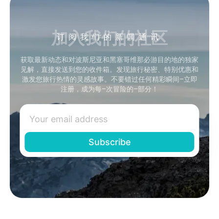
加入我们的社区
订阅我们的新闻通讯
获取最新动态和对波斯尼亚和黑塞哥维那必游目的地的独家
见解，直接发送到您的收件箱。发现旅行秘密、特别优惠和
激发您旅行热情的灵感故事。不要错过任何精彩瞬间–立即
注册，成为每–次冒险的–部分！