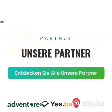
gen
PARTNER
UNSERE
PARTNER
Entdecken Sie Alle Unsere Partner