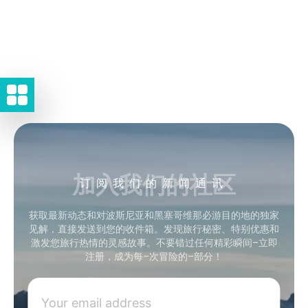
加入我们的社区
订阅我们的新闻通讯
获取最新动态和对波斯尼亚和黑塞哥维那必游目的地的独家
见解，直接发送到您的收件箱。发现旅行秘密、特别优惠和
激发您旅行热情的灵感故事。不要错过任何精彩瞬间–立即
注册，成为每–次冒险的–部分！