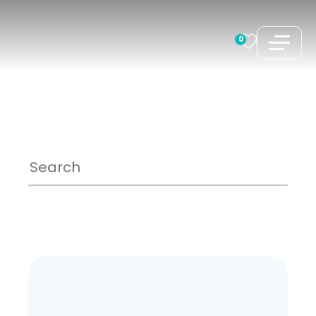
跳
至
0
内
容