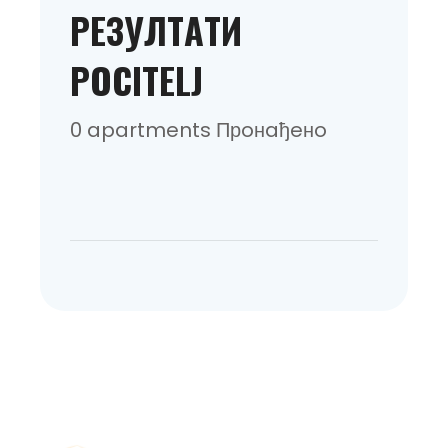
РEЗУЛТAТИ
POCITELJ
0 apartments Прoнaђeнo