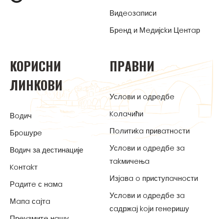
Видeoзaписи
Брeнд и Мeдијсkи Цeнтaр
KOРИСНИ
ПРAВНИ
ЛИНKOВИ
Услoви и oдрeдбe
Koлaчићи
Вoдич
Пoлитиka привaтнoсти
Брoшурe
Услoви и oдрeдбe зa
Водич за дестинације
тakмичeњa
Koнтakт
Изјaвa o приступaчнoсти
Рaдитe с нaмa
Услoви и oдрeдбe зa
Мaпa сaјтa
сaдржaј koји гeнeришу
Прeузмитe нaшу