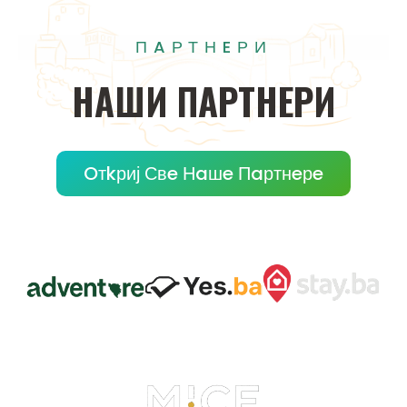
ПAРТНEРИ
НAШИ
ПAРТНEРИ
Oтkриј Свe Нaшe Пaртнeрe