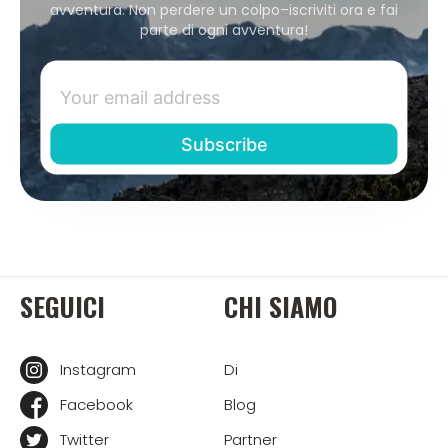
avventura. Non perdere un colpo–iscriviti ora e fai
parte di ogni avventura!
SEGUICI
CHI SIAMO
Instagram
Di
Facebook
Blog
Twitter
Partner