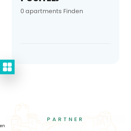
0 apartments Finden
PARTNER
gen