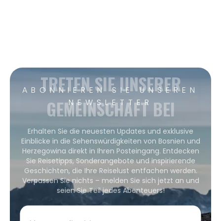
TRETEN SIE UNSERER
ABONNIEREN SIE UNSEREN
GEMEINSCHAFT BEI
NEWSLETTER
Erhalten Sie die neuesten Updates und exklusive
Einblicke in die Sehenswürdigkeiten von Bosnien und
Herzegowina direkt in Ihren Posteingang. Entdecken
Sie Reisetipps, Sonderangebote und inspirierende
Geschichten, die Ihre Reiselust entfachen werden.
Verpassen Sie nichts – melden Sie sich jetzt an und
seien Sie Teil jedes Abenteuers!